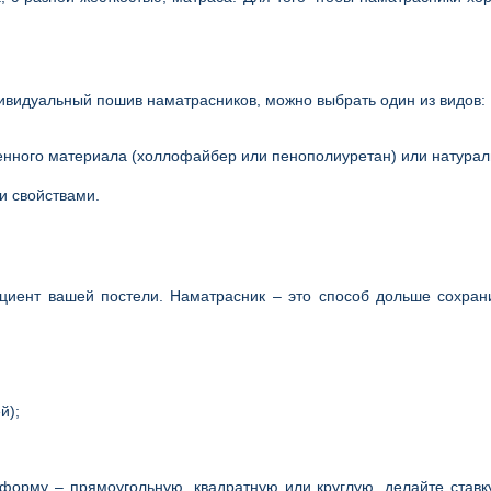
ндивидуальный пошив наматрасников, можно выбрать один из видов:
нного материала (холлофайбер или пенополиуретан) или натурально
и свойствами.
циент вашей постели. Наматрасник – это способ дольше сохран
й);
орму – прямоугольную, квадратную или круглую, делайте ставку