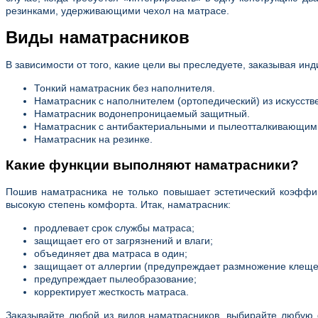
резинками, удерживающими чехол на матрасе.
Виды наматрасников
В зависимости от того, какие цели вы преследуете, заказывая и
Тонкий наматрасник без наполнителя.
Наматрасник с наполнителем (ортопедический) из искусстве
Наматрасник водонепроницаемый защитный.
Наматрасник с антибактериальными и пылеотталкивающим
Наматрасник на резинке.
Какие функции выполняют наматрасники?
Пошив наматрасника не только повышает эстетический коэффи
высокую степень комфорта. Итак, наматрасник:
продлевает срок службы матраса;
защищает его от загрязнений и влаги;
объединяет два матраса в один;
защищает от аллергии (предупреждает размножение клеще
предупреждает пылеобразование;
корректирует жесткость матраса.
Заказывайте любой из видов наматрасников, выбирайте любую ф