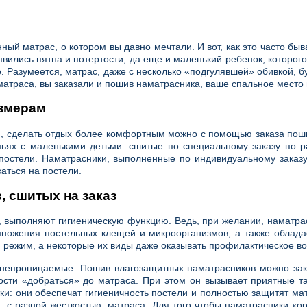
ный матрас, о котором вы давно мечтали. И вот, как это часто бы
вились пятна и потертости, да еще и маленький ребенок, которого
 Разумеется, матрас, даже с несколько «подгулявшей» обивкой, буд
й матраса, вы заказали и пошив наматрасника, ваше спальное место
змерам
ции, сделать отдых более комфортным можно с помощью заказа пош
ях с маленькими детьми: сшитые по специальному заказу по ра
постели. Наматрасники, выполненные по индивидуальному заказу
аться на постели.
 сшитых на заказ
 выполняют гигиеническую функцию. Ведь, при желании, наматрас
змножения постельных клещей и микроорганизмов, а также облада
 режим, а некоторые их виды даже оказывать профилактическое во
проницаемые. Пошив влагозащитных наматрасников можно заказат
кости «добраться» до матраса. При этом он вызывает приятные т
ки: они обеспечат гигиеничность постели и полностью защитят м
ва, с разной жесткостью, матраса. Для того чтобы наматрасники 