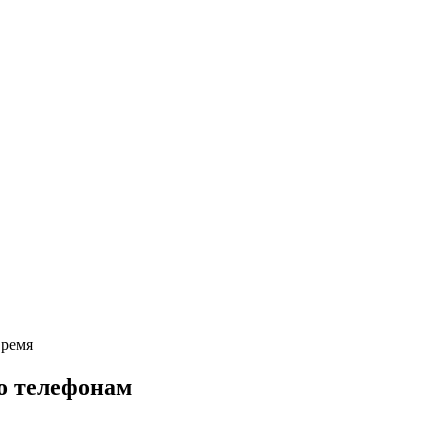
время
о телефонам