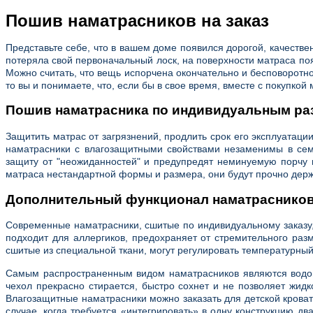
Пошив наматрасников на заказ
Представьте себе, что в вашем доме появился дорогой, качествен
потеряла свой первоначальный лоск, на поверхности матраса поя
Можно считать, что вещь испорчена окончательно и бесповоротно.
то вы и понимаете, что, если бы в свое время, вместе с покупко
Пошив наматрасника по индивидуальным ра
Защитить матрас от загрязнений, продлить срок его эксплуата
наматрасники с влагозащитными свойствами незаменимы в семь
защиту от "неожиданностей" и предупредят неминуемую порчу 
матраса нестандартной формы и размера, они будут прочно держ
Дополнительный функционал наматрасников,
Современные наматрасники, сшитые по индивидуальному заказу,
подходит для аллергиков, предохраняет от стремительного ра
сшитые из специальной ткани, могут регулировать температурный
Самым распространенным видом наматрасников являются водоне
чехол прекрасно стирается, быстро сохнет и не позволяет жид
Влагозащитные наматрасники можно заказать для детской кроват
случае, когда требуется «интегрировать» в одну конструкцию д