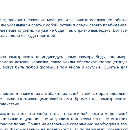
вает, проходит несколько месяцев, и вы видите следующее: обивка
 вы укладывали спать с собой, оставил следы своего пребывания.
ет еще служить, но уже не будет так опрятно выглядеть. Вот тут-
 выглядело бы куда приятней.
ива наматрасника по индивидуальному размеру. Ведь, например,
змеру детской кроватки, такие чехлы обеспечат стопроцентную
, могут быть любой формы, в том числе и круглые. Сшитые для
ник можно сшить из антибактериальной ткани, которая идеально
ет пылеотталкивающими свойствами. Кроме того, наматрасники,
здействие.
ь для тех, кто любит пить в постели чай, соки и кофе: такой
актильные ощущения, не «шуршит» под весом тела, не скользит.
атрас от порчи. Пошив наматрасника совершенно необходим в том
хорошо фиксировались на поверхности, их по периметру оснащают