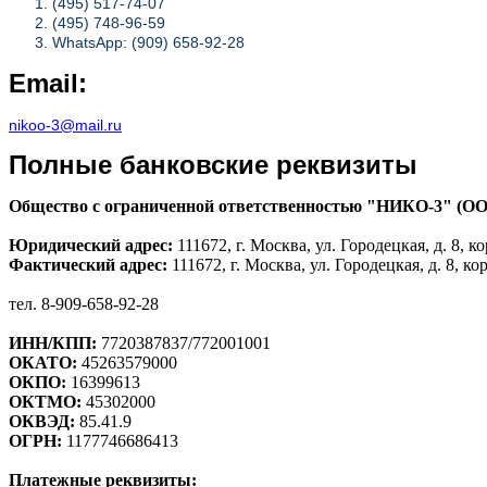
(495) 517-74-07
(495) 748-96-59
WhatsApp: (909) 658-92-28
Email:
nikoo-3@mail.ru
Полные банковские реквизиты
Общество с ограниченной ответственностью "НИКО-3" (О
Юридический адрес:
111672, г. Москва, ул. Городецкая, д. 8, ко
Фактический адрес:
111672, г. Москва, ул. Городецкая, д. 8, кор
тел. 8-909-658-92-28
ИНН/КПП:
7720387837/772001001
ОКАТО:
45263579000
ОКПО:
16399613
ОКТМО:
45302000
ОКВЭД:
85.41.9
ОГРН:
1177746686413
Платежные реквизиты: