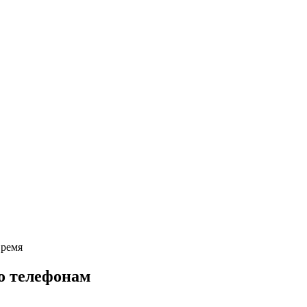
время
о телефонам