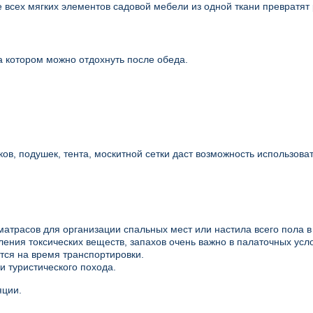
 всех мягких элементов садовой мебели из одной ткани превратят
 котором можно отдохнуть после обеда.
в, подушек, тента, москитной сетки даст возможность использоват
атрасов для организации спальных мест или настила всего пола в
ения токсических веществ, запахов очень важно в палаточных усл
тся на время транспортировки.
и туристического похода.
яции.