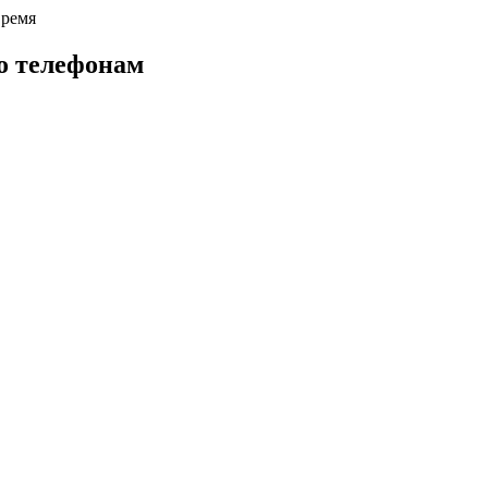
время
о телефонам