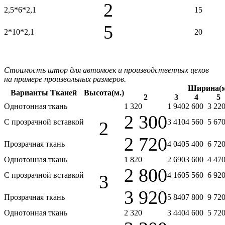
2
2,5*6*2,1
15
5
2*10*2,1
20
Стоимость штор для автомоек и производственных цехов
на примере произвольных размеров.
Ширина(м
Варианты Тканей
Высота(м.)
2
3
4
5
Однотонная ткань
1 320
1 940
2 600
3 22
2 300
С прозрачной вставкой
3 410
4 560
5 67
2
2 720
Прозрачная ткань
4 040
5 400
6 72
Однотонная ткань
1 820
2 690
3 600
4 47
2 800
С прозрачной вставкой
4 160
5 560
6 92
3
3 920
Прозрачная ткань
5 840
7 800
9 72
Однотонная ткань
2 320
3 440
4 600
5 72