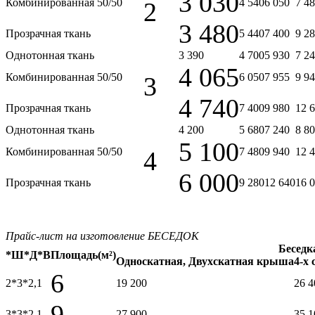
3 030
Комбинированная 50/50
4 540
6 050
7 4
2
3 480
Прозрачная ткань
5 440
7 400
9 2
Однотонная ткань
3 390
4 700
5 930
7 2
4 065
Комбинированная 50/50
6 050
7 955
9 9
3
4 740
Прозрачная ткань
7 400
9 980
12 
Однотонная ткань
4 200
5 680
7 240
8 8
5 100
Комбинированная 50/50
7 480
9 940
12 
4
6 000
Прозрачная ткань
9 280
12 640
16 
Прайс-лист на изготовление БЕСЕДОК
Беседк
*Ш*Д*В
Площадь(м²)
Односкатная, Двухскатная крыша
4-х
6
2*3*2,1
19 200
26 4
9
3*3*2,1
27 900
35 1