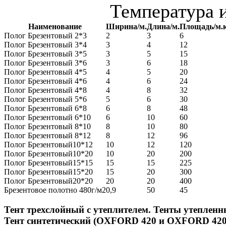
Температура и
Наименование
Ширина/м.
Длина/м.
Площадь/м.к
Полог Брезентовый 2*3
2
3
6
Полог Брезентовый 3*4
3
4
12
Полог Брезентовый 3*5
3
5
15
Полог Брезентовый 3*6
3
6
18
Полог Брезентовый 4*5
4
5
20
Полог Брезентовый 4*6
4
6
24
Полог Брезентовый 4*8
4
8
32
Полог Брезентовый 5*6
5
6
30
Полог Брезентовый 6*8
6
8
48
Полог Брезентовый 6*10
6
10
60
Полог Брезентовый 8*10
8
10
80
Полог Брезентовый 8*12
8
12
96
Полог Брезентовый10*12
10
12
120
Полог Брезентовый10*20
10
20
200
Полог Брезентовый15*15
15
15
225
Полог Брезентовый15*20
15
20
300
Полог Брезентовый20*20
20
20
400
Брезентовое полотно 480г/м2
0,9
50
45
Тент трехслойный с утеплителем. Тенты утепленн
Тент синтетический (OXFORD 420 и OXFORD 42