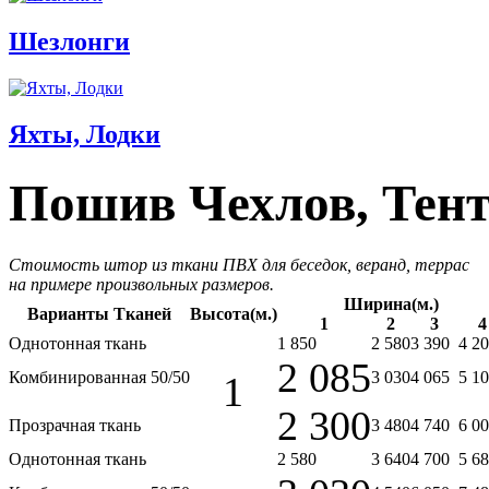
Шезлонги
Яхты, Лодки
Пошив Чехлов, Тен
Стоимость штор из ткани ПВХ для беседок, веранд, террас
на примере произвольных размеров.
Ширина(м.)
Варианты Тканей
Высота(м.)
1
2
3
4
Однотонная ткань
1 850
2 580
3 390
4 2
2 085
Комбинированная 50/50
3 030
4 065
5 1
1
2 300
Прозрачная ткань
3 480
4 740
6 0
Однотонная ткань
2 580
3 640
4 700
5 6