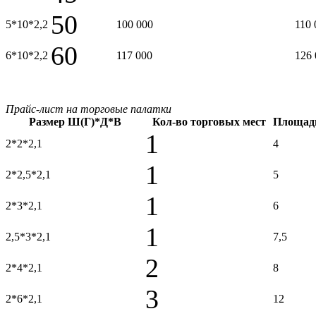
50
5*10*2,2
100 000
110 
60
6*10*2,2
117 000
126 
Прайс-лист на торговые палатки
Размер Ш(Г)*Д*В
Кол-во торговых мест
Площадь
1
2*2*2,1
4
1
2*2,5*2,1
5
1
2*3*2,1
6
1
2,5*3*2,1
7,5
2
2*4*2,1
8
3
2*6*2,1
12