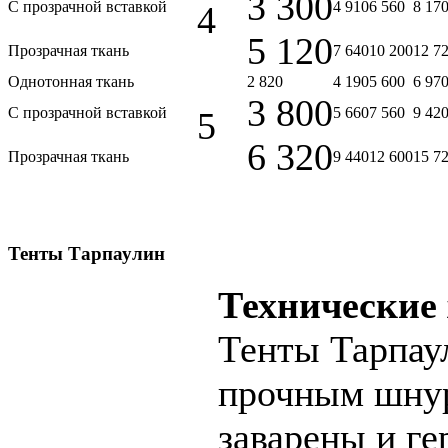
3 300
С прозрачной вставкой
4 910
6 560
8 17
4
5 120
Прозрачная ткань
7 640
10 200
12 7
Однотонная ткань
2 820
4 190
5 600
6 97
3 800
С прозрачной вставкой
5 660
7 560
9 42
5
6 320
Прозрачная ткань
9 440
12 600
15 7
Тенты Тарпаулин
Технические
Тенты Тарпау
прочным шнур
заварены и г