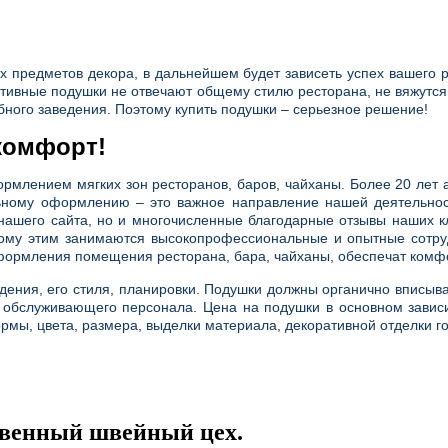
ых предметов декора, в дальнейшем будет зависеть успех вашего р
тивные подушки не отвечают общему стилю ресторана, не вяжутся с
бного заведения. Поэтому купить подушки – серьезное решение!
комфорт!
рмлением мягких зон ресторанов, баров, чайханы. Более 20 лет 
тильному оформлению – это важное направление нашей деятельно
 нашего сайта, но и многочисленные благодарные отзывы наших к
этому этим занимаются высокопрофессиональные и опытные сотр
формления помещения ресторана, бара, чайханы, обеспечат комфо
дения, его стиля, планировки. Подушки должны органично вписыват
бслуживающего персонала. Цена на подушки в основном зависит
рмы, цвета, размера, выделки материала, декоративной отделки г
твенный швейный цех.