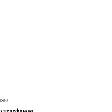
время
о телефонам