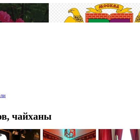
ели
ов, чайханы