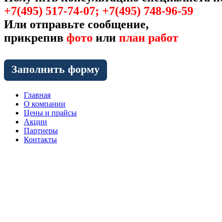
+7(495) 517-74-07; +7(495) 748-96-59
Или отправьте сообщение,
прикрепив
фото
или
план работ
Заполнить форму
Главная
О компании
Цены и прайсы
Акции
Партнеры
Контакты
Перова Поля 3-й проезд, 8 стр.8
Бизнес-центр «Перово поле»
Станция метро «Перово»
© 1991-2018 niko-3.ru